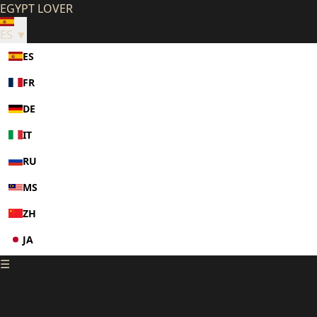
EGYPT LOVER
ES ▼
ES
FR
DE
IT
RU
MS
ZH
JA
☰
KO
PL