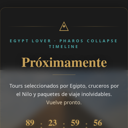
EGYPT LOVER · PHAROS COLLAPSE
TIMELINE
Próximamente
Tours seleccionados por Egipto, cruceros por
el Nilo y paquetes de viaje inolvidables.
Vuelve pronto.
89
23
59
55
:
:
: