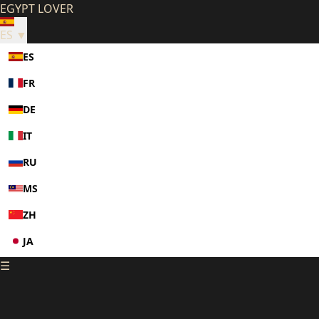
EGYPT LOVER
ES ▼
ES
FR
DE
IT
RU
MS
ZH
JA
☰
KO
PL