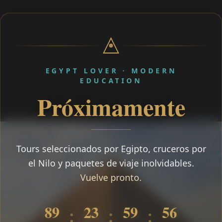
EGYPT LOVER · MODERN
EDUCATION
Próximamente
Tours seleccionados por Egipto, cruceros por
el Nilo y paquetes de viaje inolvidables.
Vuelve pronto.
89
23
59
55
:
:
: