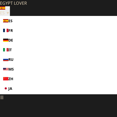
EGYPT LOVER
ES ▼
ES
FR
DE
IT
RU
MS
ZH
JA
☰
KO
PL