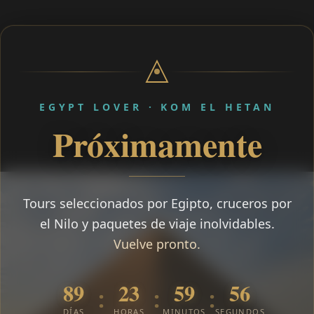
EGYPT LOVER · KOM EL HETAN
Próximamente
Tours seleccionados por Egipto, cruceros por
el Nilo y paquetes de viaje inolvidables.
Vuelve pronto.
89
23
59
55
:
:
:
DÍAS
HORAS
MINUTOS
SEGUNDOS