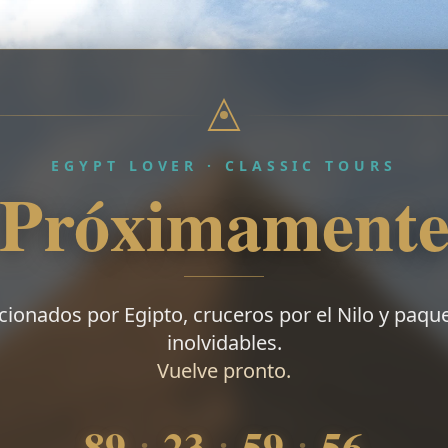
EGYPT LOVER · CLASSIC TOURS
Próximament
cionados por Egipto, cruceros por el Nilo y paque
inolvidables.
Vuelve pronto.
89
23
59
54