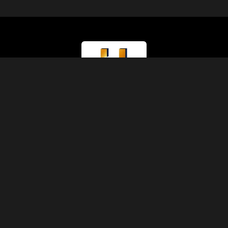
Lizenztyp
Ministerium für Tourismus (Klasse A)
Lizenznummer
874
IATA-Code
90229930
Gründung
1991