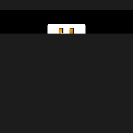
Lizenztyp
Ministerium für Tourismus (Klasse A)
Lizenznummer
874
IATA-Code
90229930
Gründung
1991