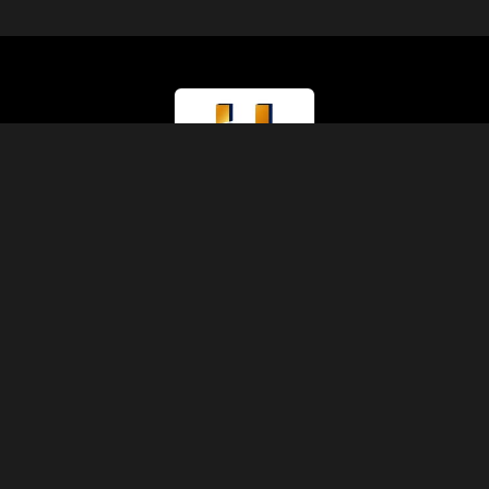
Lizenztyp
Ministerium für Tourismus (Klasse A)
Lizenznummer
874
IATA-Code
90229930
Gründung
1991