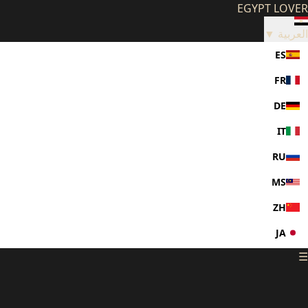
EGYPT LOVER
العربية ▼
ES
FR
DE
IT
RU
MS
ZH
JA
☰
KO
PL