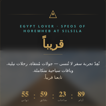
EGYPT LOVER · SPEOS OF
HOREMHEB AT SILSILA
قريباً
نُعِدّ تجربة سفر لا تُنسى — جولات مُنتقاة، رحلات نيلية،
وباقات سياحية متكاملة.
تابعنا قريباً.
55
59
23
89
:
:
:
أيام
ساعات
دقائق
ثواني