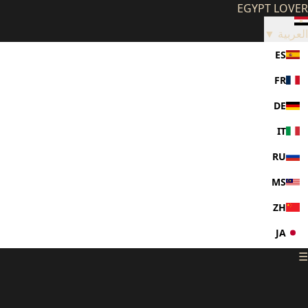
EGYPT LOVER
العربية ▼
ES
FR
DE
IT
RU
MS
ZH
JA
☰
KO
PL