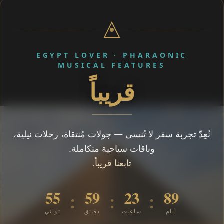
EGYPT LOVER · PHARAONIC
MUSICAL FEATURES
قريباً
نُعِدّ تجربة سفر لا تُنسى — جولات مُنتقاة، رحلات نيلية،
وباقات سياحية متكاملة.
تابعنا قريباً.
54
59
23
89
:
:
:
أيام
ساعات
دقائق
ثواني