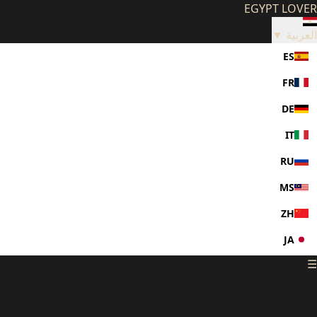
EGYPT LOVER
العربية ▼
ES
FR
DE
IT
RU
MS
ZH
JA
☰
KO
PL