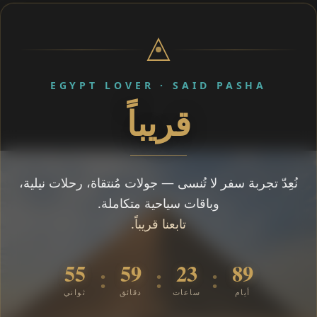
EGYPT LOVER · SAID PASHA
قريباً
نُعِدّ تجربة سفر لا تُنسى — جولات مُنتقاة، رحلات نيلية،
وباقات سياحية متكاملة.
تابعنا قريباً.
55
59
23
89
:
:
:
أيام
ساعات
دقائق
ثواني