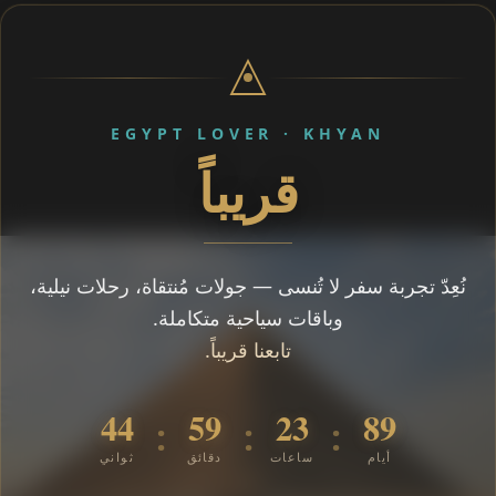
EGYPT LOVER · KHYAN
قريباً
نُعِدّ تجربة سفر لا تُنسى — جولات مُنتقاة، رحلات نيلية،
وباقات سياحية متكاملة.
تابعنا قريباً.
43
59
23
89
:
:
:
أيام
ساعات
دقائق
ثواني