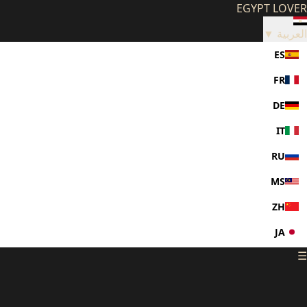
EGYPT LOVER
العربية ▼
ES
FR
DE
IT
RU
MS
ZH
JA
☰
KO
PL