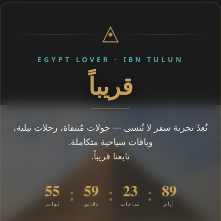
EGYPT LOVER · IBN TULUN
قريباً
نُعِدّ تجربة سفر لا تُنسى — جولات مُنتقاة، رحلات نيلية،
وباقات سياحية متكاملة.
تابعنا قريباً.
55
59
23
89
:
:
:
أيام
ساعات
دقائق
ثواني