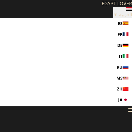
EGYPT LOVER
العربية ▼
ES
FR
DE
IT
RU
MS
ZH
JA
☰
KO
PL