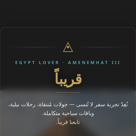
EGYPT LOVER · AMENEMHAT III
قريباً
نُعِدّ تجربة سفر لا تُنسى — جولات مُنتقاة، رحلات نيلية،
وباقات سياحية متكاملة.
تابعنا قريباً.