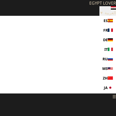
EGYPT LOVER
العربية ▼
ES
FR
DE
IT
RU
MS
ZH
JA
☰
KO
PL