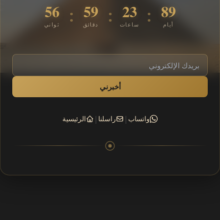
55
59
23
89
:
:
:
أيام
ساعات
دقائق
ثواني
أخبرني
|
|
واتساب
راسلنا
الرئيسية